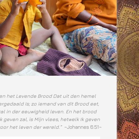
ben het Levende Brood Dat uit den hemel
rgedaald is; zo iemand van dit Brood eet,
zal in der eeuwigheid leven. En het brood
Ik geven zal, is Mijn vlees, hetwelk Ik geven
voor het leven der wereld.”
~Johannes 6:51~