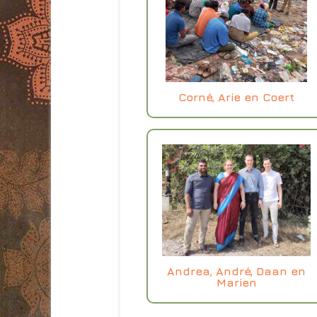
Corné, Arie en Coert
Andrea, André, Daan en
Marien