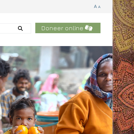
A
A
Doneer online