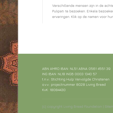
Verschillende mensen zijn in de achte
Pulipati te bezoeken. Enkele bezoeke
ervaringen. Klik op de namen voor hun
ABN AMRO IBAN: NL51 ABNA 0561 4551 39
ING IBAN: NL18 INGB 0003 1340 57
t.n.v.: Stichting Hulp Vervolgde Christenen
o.v.v.: projectnummer 8028 Living Bread
KvK: 18084430
(c) copyright Living Bread Foundation |
Site