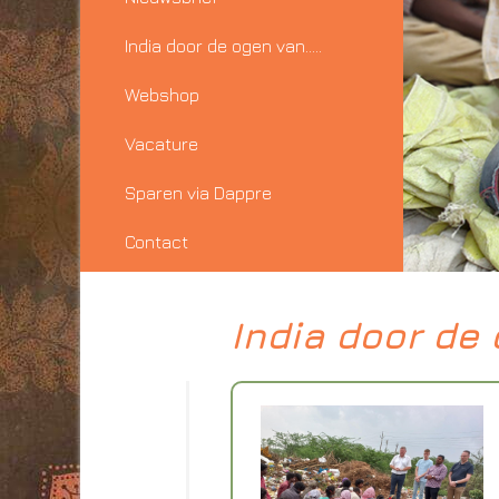
India door de ogen van…..
Webshop
Vacature
Sparen via Dappre
Contact
India door de