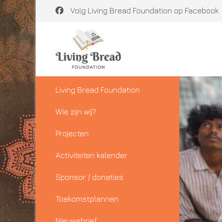
Volg Living Bread Foundation op Facebook
Living Bread Foundation
Wie zijn wij?
Projecten
Activiteiten kalender
Sponsor / donaties
Toekomstplannen
Nieuwsbrief