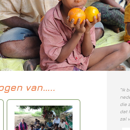
 ogen van…..
“Ik 
nede
die 
dat 
zal 