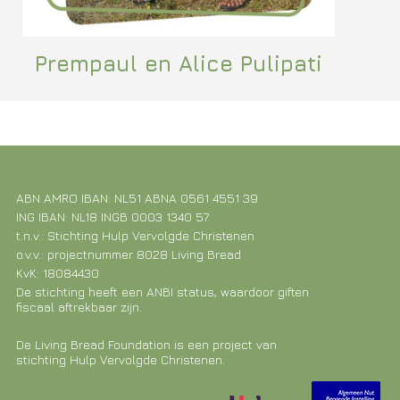
Prempaul en Alice Pulipati
ABN AMRO IBAN: NL51 ABNA 0561 4551 39
ING IBAN: NL18 INGB 0003 1340 57
t.n.v.: Stichting Hulp Vervolgde Christenen
o.v.v.: projectnummer 8028 Living Bread
KvK: 18084430
De stichting heeft een ANBI status, waardoor giften
fiscaal aftrekbaar zijn.
De Living Bread Foundation is een project van
stichting Hulp Vervolgde Christenen.