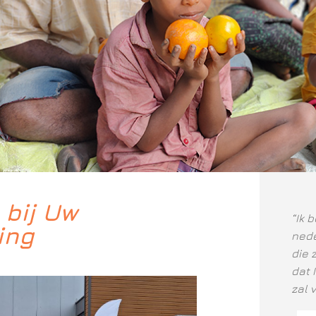
bij Uw
“Ik 
ing
nede
die 
dat 
zal 