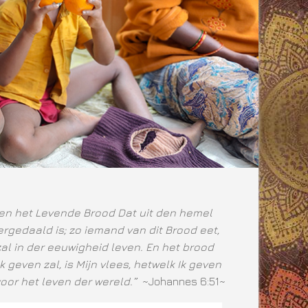
ben het Levende Brood Dat uit den hemel
rgedaald is; zo iemand van dit Brood eet,
zal in der eeuwigheid leven. En het brood
Ik geven zal, is Mijn vlees, hetwelk Ik geven
voor het leven der wereld.”
~Johannes 6:51~