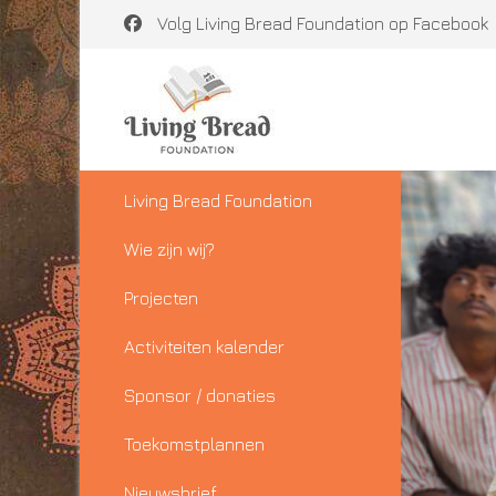
Volg Living Bread Foundation op Facebook
Living Bread Foundation
Wie zijn wij?
Projecten
Activiteiten kalender
Sponsor / donaties
Toekomstplannen
Nieuwsbrief