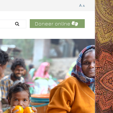
A
A
Doneer online