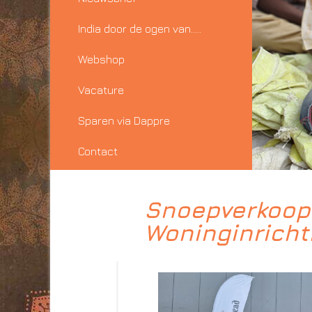
India door de ogen van…..
Webshop
Vacature
Sparen via Dappre
Contact
Snoepverkoop 
Woninginricht