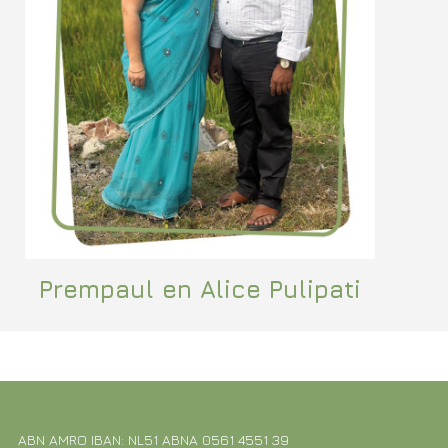
Prempaul en Alice Pulipati
ABN AMRO IBAN: NL51 ABNA 0561 4551 39