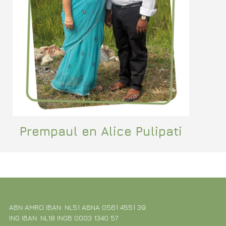
Prempaul en Alice Pulipati
ABN AMRO IBAN: NL51 ABNA 0561 4551 39
ING IBAN: NL18 INGB 0003 1340 57