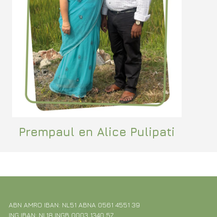
Prempaul en Alice Pulipati
ABN AMRO IBAN: NL51 ABNA 0561 4551 39
ING IBAN: NL18 INGB 0003 1340 57