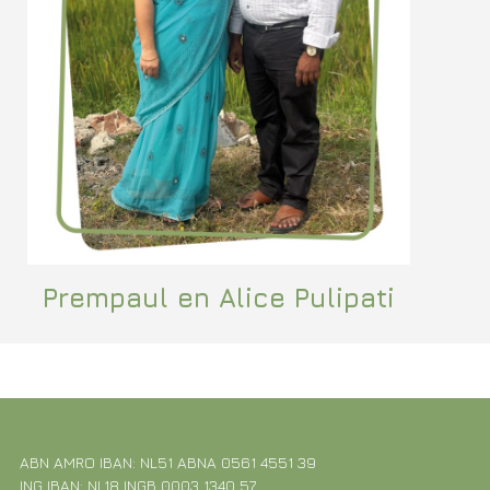
Prempaul en Alice Pulipati
ABN AMRO IBAN: NL51 ABNA 0561 4551 39
ING IBAN: NL18 INGB 0003 1340 57