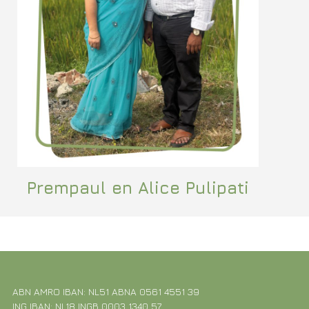
Prempaul en Alice Pulipati
ABN AMRO IBAN: NL51 ABNA 0561 4551 39
ING IBAN: NL18 INGB 0003 1340 57