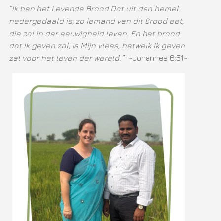
“Ik ben het Levende Brood Dat uit den hemel
nedergedaald is; zo iemand van dit Brood eet,
die zal in der eeuwigheid leven. En het brood
dat Ik geven zal, is Mijn vlees, hetwelk Ik geven
zal voor het leven der wereld.”
~Johannes 6:51~