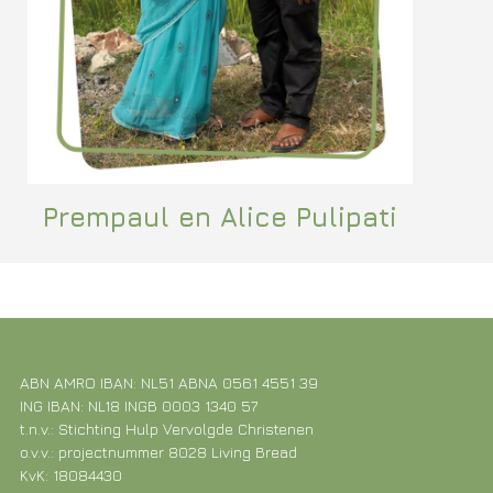
Prempaul en Alice Pulipati
ABN AMRO IBAN: NL51 ABNA 0561 4551 39
ING IBAN: NL18 INGB 0003 1340 57
t.n.v.: Stichting Hulp Vervolgde Christenen
o.v.v.: projectnummer 8028 Living Bread
KvK: 18084430