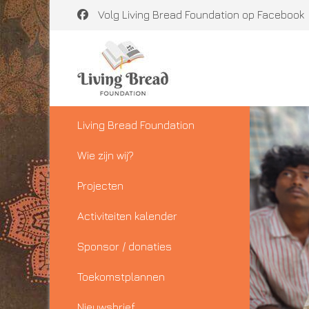
Volg Living Bread Foundation op Facebook
Living Bread Foundation
Wie zijn wij?
Projecten
Activiteiten kalender
Sponsor / donaties
Toekomstplannen
Nieuwsbrief