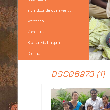
India door de ogen van…..
Webshop
Vacature
Sparen via Dappre
Contact
DSC06973 (1)