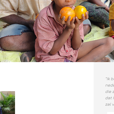
“Ik 
nede
die 
dat 
zal 