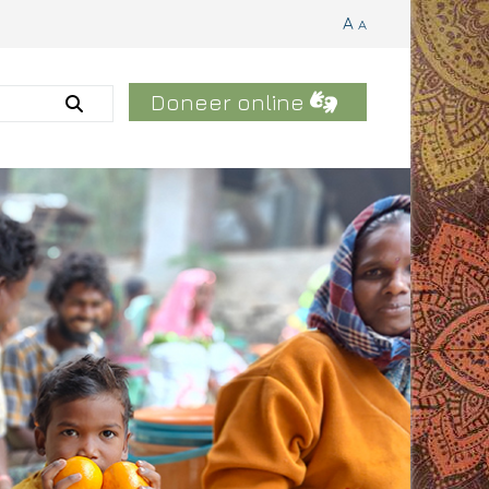
A
A
Doneer online