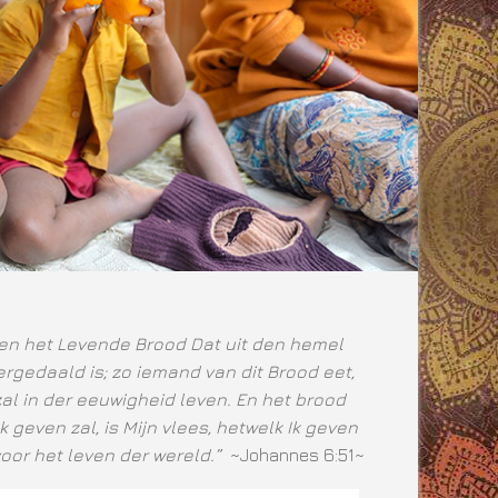
ben het Levende Brood Dat uit den hemel
rgedaald is; zo iemand van dit Brood eet,
zal in der eeuwigheid leven. En het brood
Ik geven zal, is Mijn vlees, hetwelk Ik geven
voor het leven der wereld.”
~Johannes 6:51~