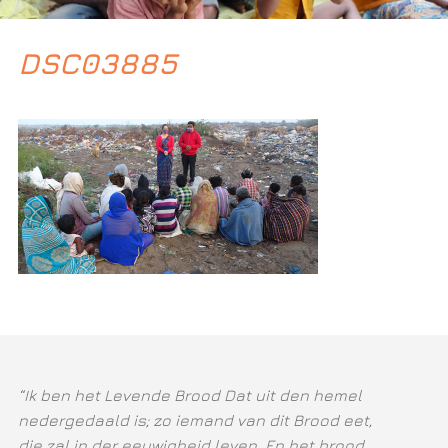
DSC03885
“Ik ben het Levende Brood Dat uit den hemel
nedergedaald is; zo iemand van dit Brood eet,
die zal in der eeuwigheid leven. En het brood