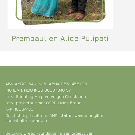
Prempaul en Alice Pulipati
ABN AMRO IBAN: NL51 ABNA 0561 4551 39
ING IBAN: NL18 INGB 0003 1340 57
t.n.v.: Stichting Hulp Vervolgde Christenen
o.v.v.: projectnummer 8028 Living Bread
KvK: 18084430
De stichting heeft een ANBI status, waardoor giften
fiscaal aftrekbaar zijn.
De Living Bread Foundation is een project van