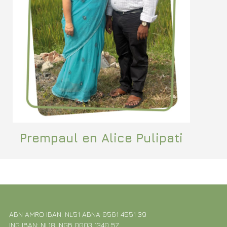
Prempaul en Alice Pulipati
ABN AMRO IBAN: NL51 ABNA 0561 4551 39
ING IBAN: NL18 INGB 0003 1340 57