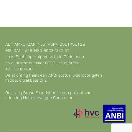
ABN AMRO IBAN: NL51 ABNA 0561 4551 39
ING IBAN: NL18 INGB 0003 1340 57
t.n.v.: Stichting Hulp Vervolgde Christenen
o.v.v.: projectnummer 8028 Living Bread
KvK: 18084430
De stichting heeft een ANBI status, waardoor giften
fiscaal aftrekbaar zijn.
De Living Bread Foundation is een project van
stichting Hulp Vervolgde Christenen.