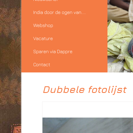
India door de ogen van…..
Webshop
Vacature
Sparen via Dappre
Contact
Dubbele fotolijst