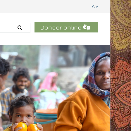
A
A
Doneer online