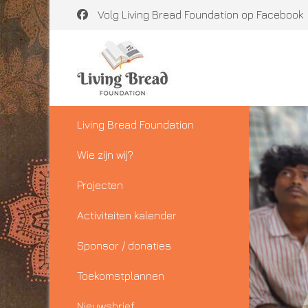
Volg Living Bread Foundation op Facebook
Living Bread Foundation
Wie zijn wij?
Projecten
Activiteiten kalender
Sponsor / donaties
Toekomstplannen
Nieuwsbrief