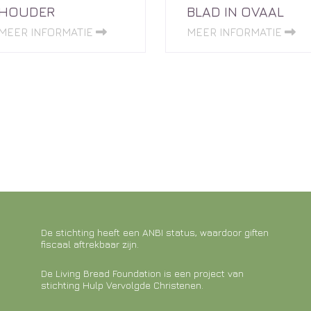
HOUDER
BLAD IN OVAAL
MEER INFORMATIE
MEER INFORMATIE
De stichting heeft een ANBI status, waardoor giften
fiscaal aftrekbaar zijn.
De Living Bread Foundation is een project van
stichting Hulp Vervolgde Christenen.