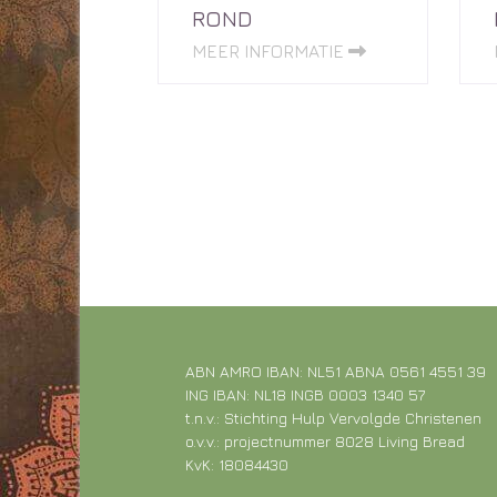
ROND
MEER INFORMATIE
ABN AMRO IBAN: NL51 ABNA 0561 4551 39
ING IBAN: NL18 INGB 0003 1340 57
t.n.v.: Stichting Hulp Vervolgde Christenen
o.v.v.: projectnummer 8028 Living Bread
KvK: 18084430