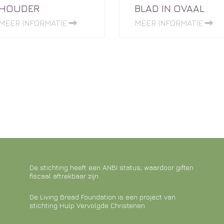
HOUDER
BLAD IN OVAAL
MEER INFORMATIE
MEER INFORMATIE
De stichting heeft een ANBI status, waardoor giften
fiscaal aftrekbaar zijn.
De Living Bread Foundation is een project van
stichting Hulp Vervolgde Christenen.