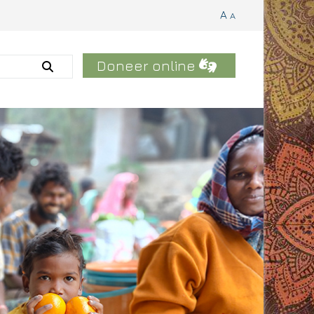
A
A
Doneer online