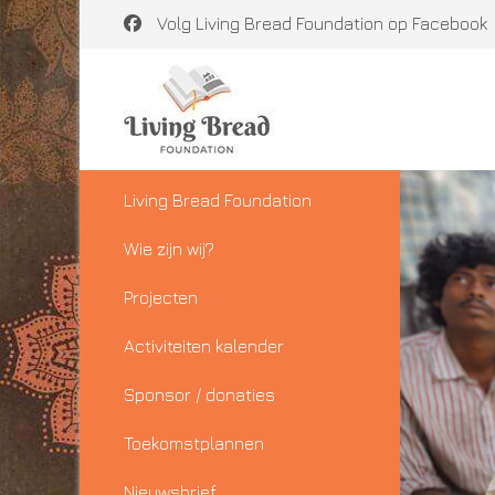
Volg Living Bread Foundation op Facebook
Living Bread Foundation
Wie zijn wij?
Projecten
Activiteiten kalender
Sponsor / donaties
Toekomstplannen
Nieuwsbrief