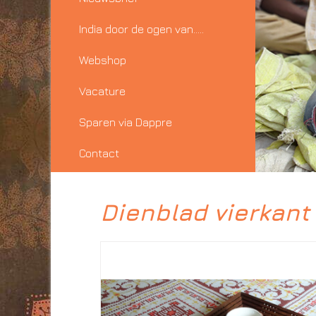
India door de ogen van…..
Webshop
Vacature
Sparen via Dappre
Contact
Dienblad vierkant