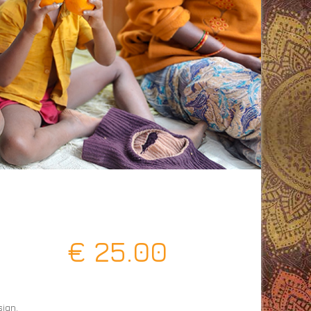
€
25.00
ign.