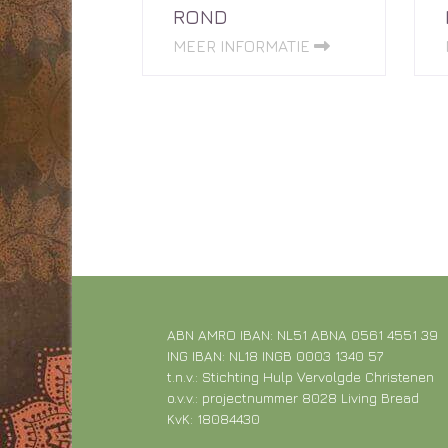
ROND
MEER INFORMATIE
ABN AMRO IBAN: NL51 ABNA 0561 4551 39
ING IBAN: NL18 INGB 0003 1340 57
t.n.v.: Stichting Hulp Vervolgde Christenen
o.v.v.: projectnummer 8028 Living Bread
KvK: 18084430