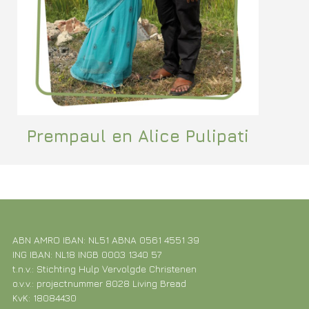
Prempaul en Alice Pulipati
ABN AMRO IBAN: NL51 ABNA 0561 4551 39
ING IBAN: NL18 INGB 0003 1340 57
t.n.v.: Stichting Hulp Vervolgde Christenen
o.v.v.: projectnummer 8028 Living Bread
KvK: 18084430