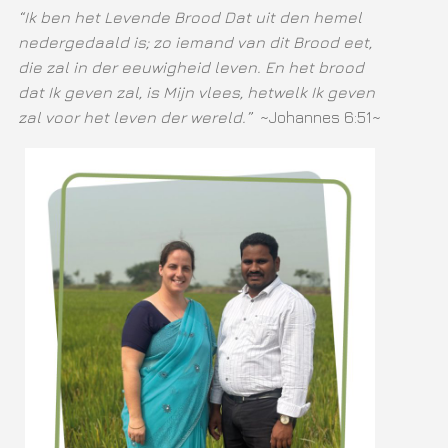
“Ik ben het Levende Brood Dat uit den hemel
nedergedaald is; zo iemand van dit Brood eet,
die zal in der eeuwigheid leven. En het brood
dat Ik geven zal, is Mijn vlees, hetwelk Ik geven
zal voor het leven der wereld.”
~Johannes 6:51~