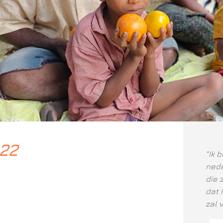
022
“Ik 
nede
die 
dat 
zal 