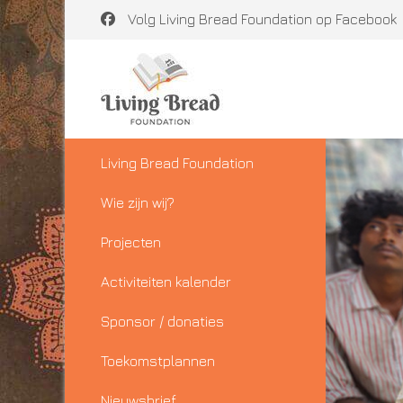
Volg Living Bread Foundation op Facebook
Living Bread Foundation
Wie zijn wij?
Projecten
Activiteiten kalender
Sponsor / donaties
Toekomstplannen
Nieuwsbrief