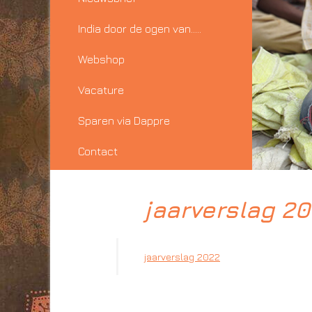
India door de ogen van…..
Webshop
Vacature
Sparen via Dappre
Contact
jaarverslag 2
jaarverslag 2022