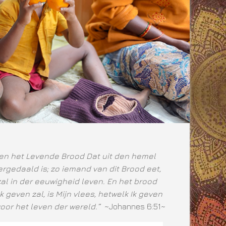
ben het Levende Brood Dat uit den hemel
rgedaald is; zo iemand van dit Brood eet,
zal in der eeuwigheid leven. En het brood
Ik geven zal, is Mijn vlees, hetwelk Ik geven
voor het leven der wereld.”
~Johannes 6:51~