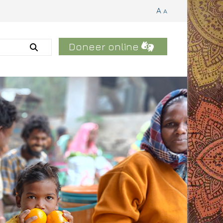
A
A
Doneer online