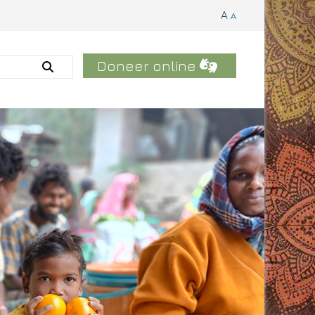
A
A
Doneer online