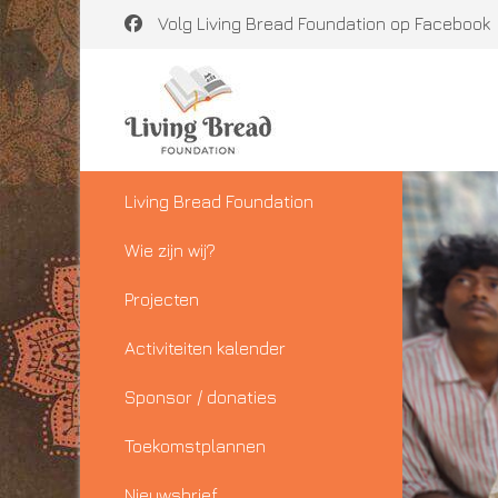
Volg Living Bread Foundation op Facebook
Living Bread Foundation
Wie zijn wij?
Projecten
Activiteiten kalender
Sponsor / donaties
Toekomstplannen
Nieuwsbrief