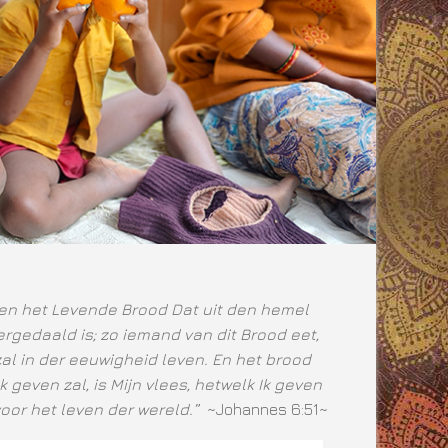
ben het Levende Brood Dat uit den hemel
rgedaald is; zo iemand van dit Brood eet,
zal in der eeuwigheid leven. En het brood
Ik geven zal, is Mijn vlees, hetwelk Ik geven
voor het leven der wereld.”
~Johannes 6:51~