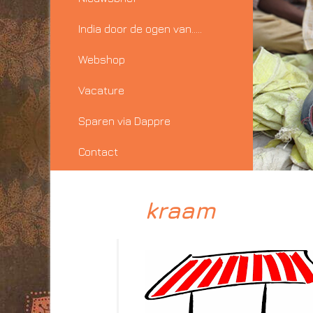
India door de ogen van…..
Webshop
Vacature
Sparen via Dappre
Contact
kraam