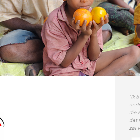
“Ik 
nede
die 
dat 
zal 