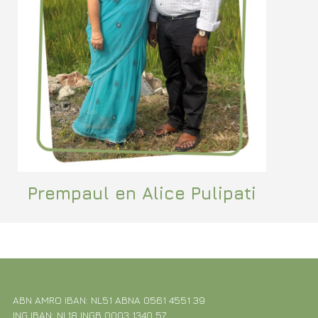
Prempaul en Alice Pulipati
ABN AMRO IBAN: NL51 ABNA 0561 4551 39
ING IBAN: NL18 INGB 0003 1340 57