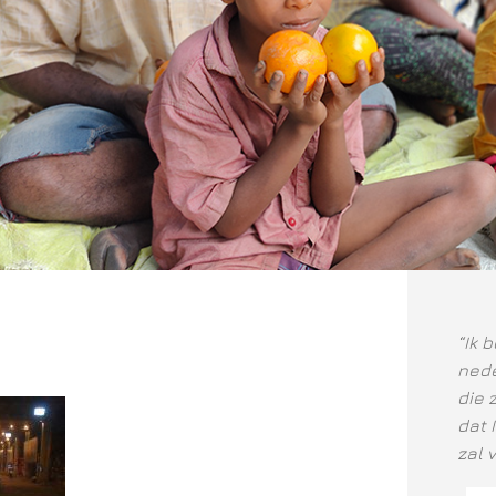
“Ik 
nede
die 
dat 
zal 