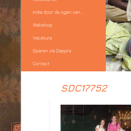
India door de ogen van…..
Webshop
Vacature
Sparen via Dappre
Contact
SDC17752