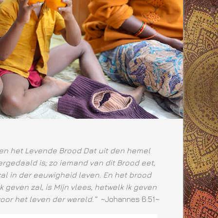
ben het Levende Brood Dat uit den hemel
rgedaald is; zo iemand van dit Brood eet,
zal in der eeuwigheid leven. En het brood
Ik geven zal, is Mijn vlees, hetwelk Ik geven
voor het leven der wereld.”
~Johannes 6:51~