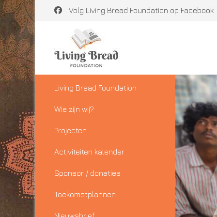
Volg Living Bread Foundation op Facebook
Living Bread Foundation
Wie zijn wij?
Projecten
Activiteiten kalender
Sponsor / donaties
Toekomstplannen
Nieuwsbrief