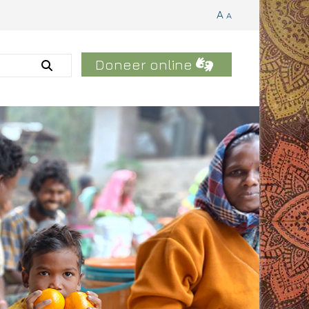
A
A
Doneer online