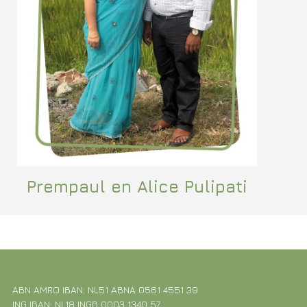
Prempaul en Alice Pulipati
ABN AMRO IBAN: NL51 ABNA 0561 4551 39
ING IBAN: NL18 INGB 0003 1340 57