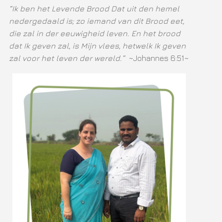
“Ik ben het Levende Brood Dat uit den hemel
nedergedaald is; zo iemand van dit Brood eet,
die zal in der eeuwigheid leven. En het brood
dat Ik geven zal, is Mijn vlees, hetwelk Ik geven
zal voor het leven der wereld.”
~Johannes 6:51~