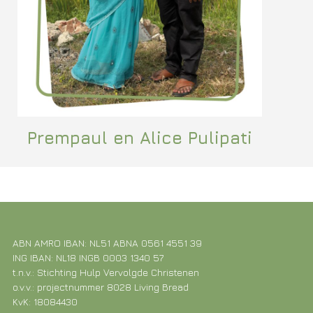
Prempaul en Alice Pulipati
ABN AMRO IBAN: NL51 ABNA 0561 4551 39
ING IBAN: NL18 INGB 0003 1340 57
t.n.v.: Stichting Hulp Vervolgde Christenen
o.v.v.: projectnummer 8028 Living Bread
KvK: 18084430