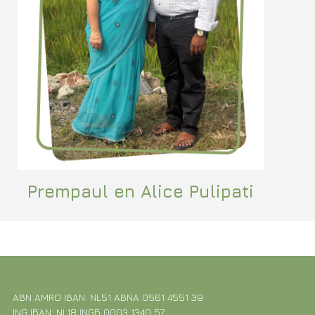
Prempaul en Alice Pulipati
ABN AMRO IBAN: NL51 ABNA 0561 4551 39
ING IBAN: NL18 INGB 0003 1340 57