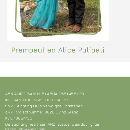
Prempaul en Alice Pulipati
ABN AMRO IBAN: NL51 ABNA 0561 4551 39
ING IBAN: NL18 INGB 0003 1340 57
t.n.v.: Stichting Hulp Vervolgde Christenen
o.v.v.: projectnummer 8028 Living Bread
KvK: 18084430
De stichting heeft een ANBI status, waardoor giften
fiscaal aftrekbaar zijn.