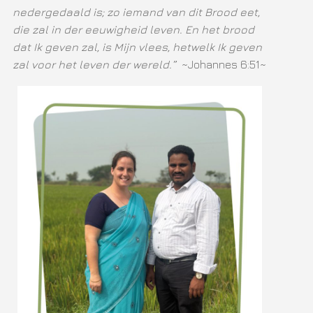
nedergedaald is; zo iemand van dit Brood eet,
die zal in der eeuwigheid leven. En het brood
dat Ik geven zal, is Mijn vlees, hetwelk Ik geven
zal voor het leven der wereld.”
~Johannes 6:51~