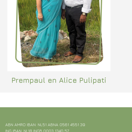
Prempaul en Alice Pulipati
ABN AMRO IBAN: NL51 ABNA 0561 4551 39
ING IBAN: NL18 INGB 0003 1340 57