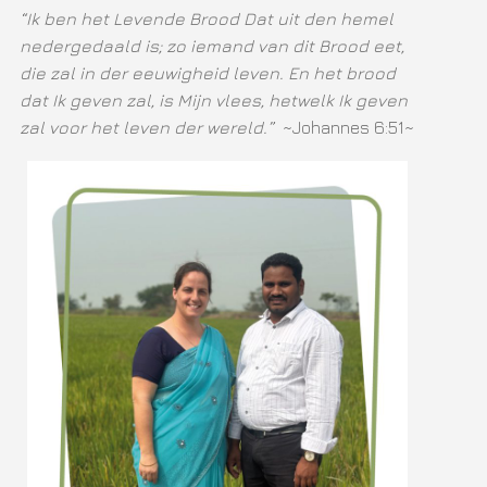
“Ik ben het Levende Brood Dat uit den hemel
nedergedaald is; zo iemand van dit Brood eet,
die zal in der eeuwigheid leven. En het brood
dat Ik geven zal, is Mijn vlees, hetwelk Ik geven
zal voor het leven der wereld.”
~Johannes 6:51~