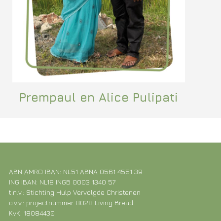
Prempaul en Alice Pulipati
ABN AMRO IBAN: NL51 ABNA 0561 4551 39
ING IBAN: NL18 INGB 0003 1340 57
t.n.v.: Stichting Hulp Vervolgde Christenen
o.v.v.: projectnummer 8028 Living Bread
KvK: 18084430