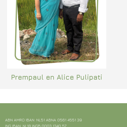
Prempaul en Alice Pulipati
ABN AMRO IBAN: NL51 ABNA 0561 4551 39
ING IBAN: NL18 INGB 0003 1340 57