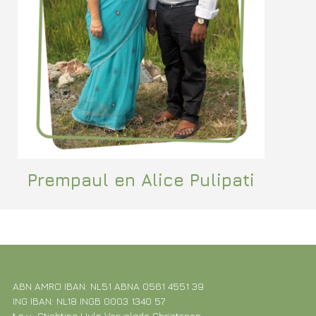
Prempaul en Alice Pulipati
ABN AMRO IBAN: NL51 ABNA 0561 4551 39
ING IBAN: NL18 INGB 0003 1340 57
t.n.v.: Stichting Hulp Vervolgde Christenen