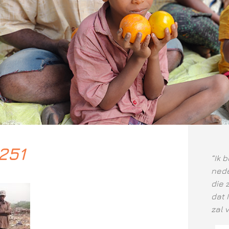
251
“Ik 
nede
die 
dat 
zal 