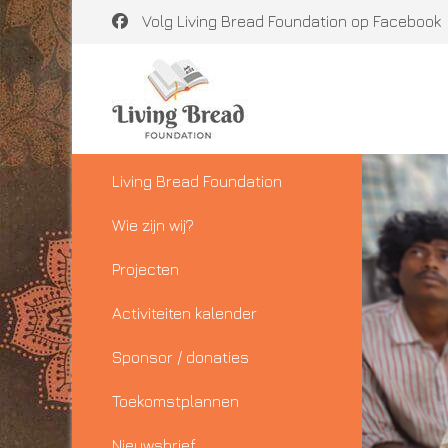
Volg Living Bread Foundation op Facebook
Living Bread Foundation
Wie zijn wij?
Projecten
Activiteiten kalender
Sponsor / donaties
Toekomstplannen
Nieuwsbrief