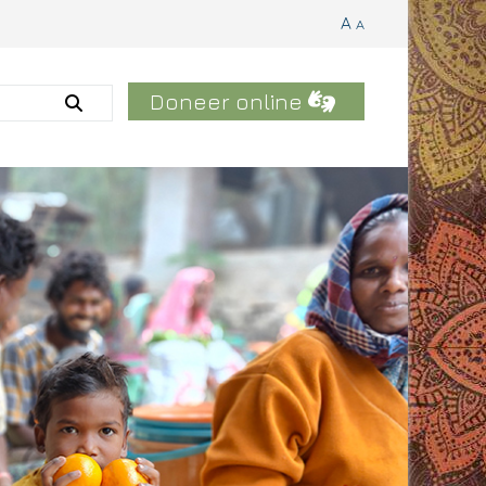
A
A
Doneer online