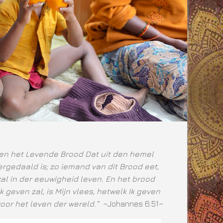
ben het Levende Brood Dat uit den hemel
rgedaald is; zo iemand van dit Brood eet,
zal in der eeuwigheid leven. En het brood
Ik geven zal, is Mijn vlees, hetwelk Ik geven
voor het leven der wereld.”
~Johannes 6:51~