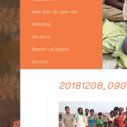
India door de ogen van…..
Webshop
Vacature
Sparen via Dappre
Contact
20181208_090