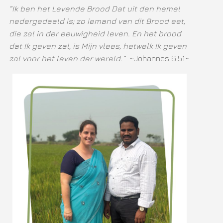
“Ik ben het Levende Brood Dat uit den hemel
nedergedaald is; zo iemand van dit Brood eet,
die zal in der eeuwigheid leven. En het brood
dat Ik geven zal, is Mijn vlees, hetwelk Ik geven
zal voor het leven der wereld.”
~Johannes 6:51~