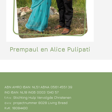
Prempaul en Alice Pulipati
ABN AMRO IBAN: NL51 ABNA 0561 4551 39
ING IBAN: NL18 INGB 0003 1340 57
t.n.v.: Stichting Hulp Vervolgde Christenen
o.v.v.: projectnummer 8028 Living Bread
KvK: 18084430