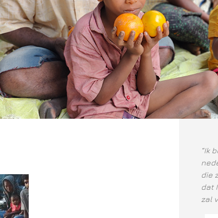
“Ik 
nede
die 
dat 
zal 