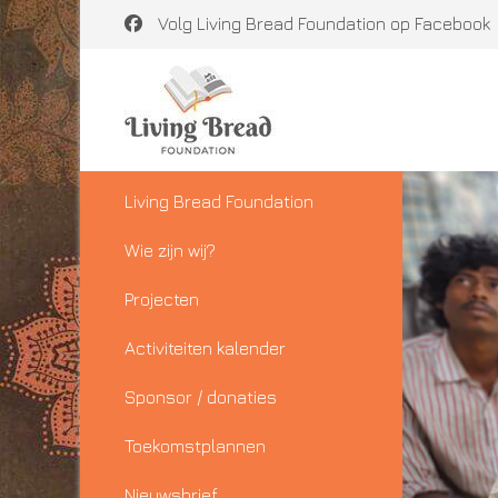
Volg Living Bread Foundation op Facebook
Living Bread Foundation
Wie zijn wij?
Projecten
Activiteiten kalender
Sponsor / donaties
Toekomstplannen
Nieuwsbrief