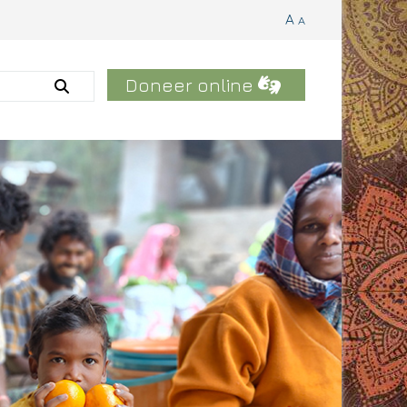
A
A
Doneer online