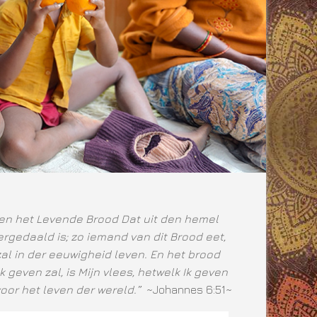
ben het Levende Brood Dat uit den hemel
rgedaald is; zo iemand van dit Brood eet,
zal in der eeuwigheid leven. En het brood
Ik geven zal, is Mijn vlees, hetwelk Ik geven
voor het leven der wereld.”
~Johannes 6:51~