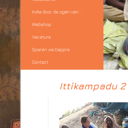
India door de ogen van…..
Webshop
Vacature
Sparen via Dappre
Contact
Ittikampadu 2