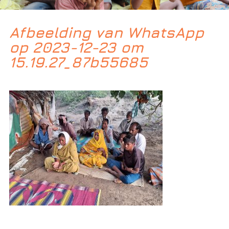
Afbeelding van WhatsApp
op 2023-12-23 om
15.19.27_87b55685