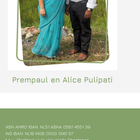
Prempaul en Alice Pulipati
ABN AMRO IBAN: NL51 ABNA 0561 4551 39
ING IBAN: NL18 INGB 0003 1340 57
t.n.v.: Stichting Hulp Vervolgde Christenen