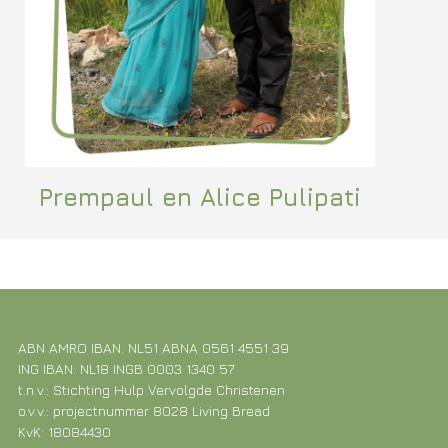
Prempaul en Alice Pulipati
ABN AMRO IBAN: NL51 ABNA 0561 4551 39
ING IBAN: NL18 INGB 0003 1340 57
t.n.v.: Stichting Hulp Vervolgde Christenen
o.v.v.: projectnummer 8028 Living Bread
KvK: 18084430