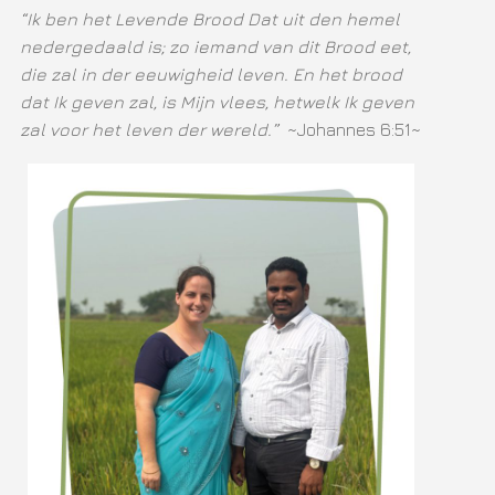
“Ik ben het Levende Brood Dat uit den hemel
nedergedaald is; zo iemand van dit Brood eet,
die zal in der eeuwigheid leven. En het brood
dat Ik geven zal, is Mijn vlees, hetwelk Ik geven
zal voor het leven der wereld.”
~Johannes 6:51~