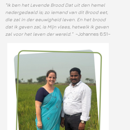
“Ik ben het Levende Brood Dat uit den hemel
nedergedaald is; zo iemand van dit Brood eet,
die zal in der eeuwigheid leven. En het brood
dat Ik geven zal, is Mijn vlees, hetwelk Ik geven
zal voor het leven der wereld.”
~Johannes 6:51~