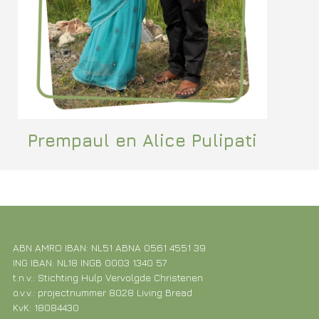
Prempaul en Alice Pulipati
ABN AMRO IBAN: NL51 ABNA 0561 4551 39
ING IBAN: NL18 INGB 0003 1340 57
t.n.v.: Stichting Hulp Vervolgde Christenen
o.v.v.: projectnummer 8028 Living Bread
KvK: 18084430