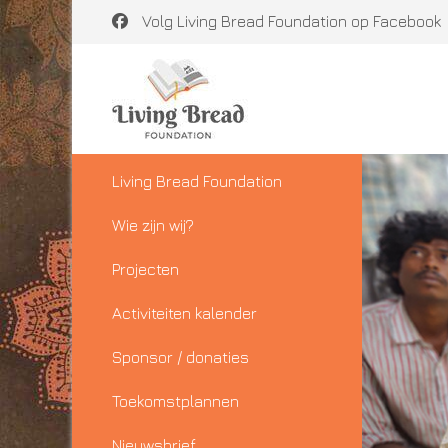
Volg Living Bread Foundation op Facebook
Living Bread Foundation
Wie zijn wij?
Projecten
Activiteiten kalender
Sponsor / donaties
Toekomstplannen
Nieuwsbrief