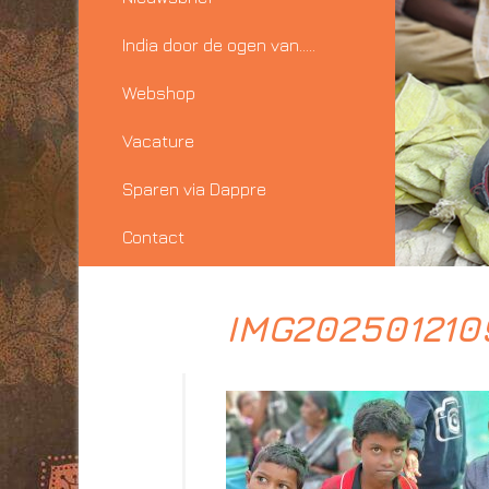
India door de ogen van…..
Webshop
Vacature
Sparen via Dappre
Contact
IMG202501210