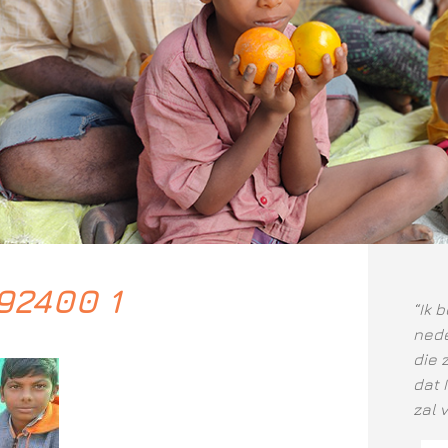
92400 1
“Ik 
nede
die 
dat 
zal 