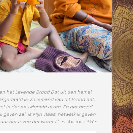
ben het Levende Brood Dat uit den hemel
rgedaald is; zo iemand van dit Brood eet,
zal in der eeuwigheid leven. En het brood
Ik geven zal, is Mijn vlees, hetwelk Ik geven
voor het leven der wereld.”
~Johannes 6:51~