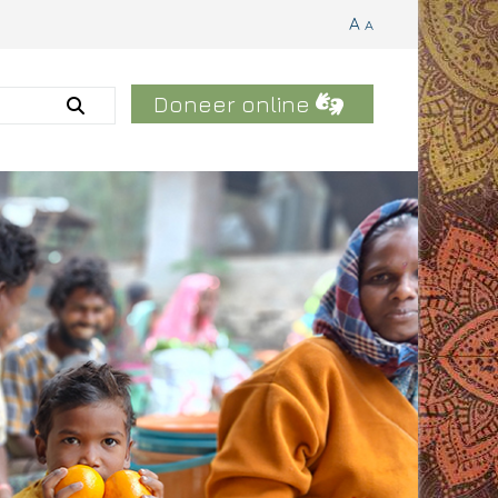
A
A
Doneer online