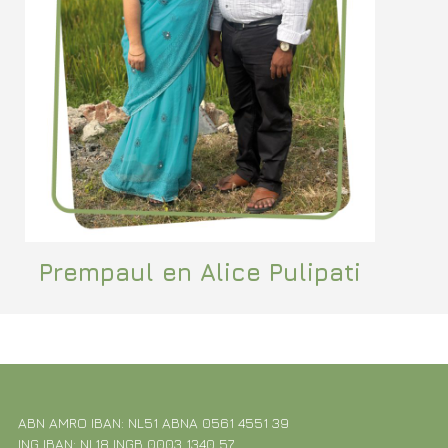
Prempaul en Alice Pulipati
ABN AMRO IBAN: NL51 ABNA 0561 4551 39
ING IBAN: NL18 INGB 0003 1340 57