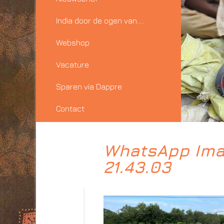
India door de ogen van…..
Webshop
Vacature
Sparen via Dappre
Contact
WhatsApp Ima
21.43.03