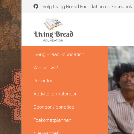
Volg Living Bread Foundation op Facebook
Living Bread Foundation
Wie zijn wij?
Projecten
Activiteiten kalender
Sponsor / donaties
Toekomstplannen
Nieuwsbrief