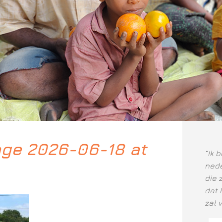
ge 2026-06-18 at
“Ik 
nede
die 
dat 
zal 