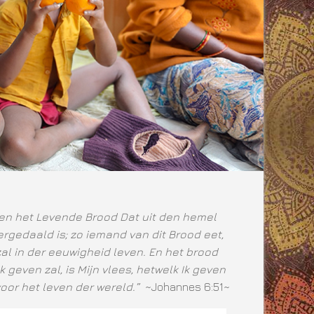
ben het Levende Brood Dat uit den hemel
rgedaald is; zo iemand van dit Brood eet,
zal in der eeuwigheid leven. En het brood
Ik geven zal, is Mijn vlees, hetwelk Ik geven
voor het leven der wereld.”
~Johannes 6:51~