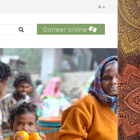
A
A
Doneer online