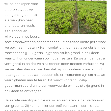
willen aankopen voor
dit project, ligt op
een gunstige plaats
als we kijken naar
alle factoren, zoals
een school en
winkeltjes in de buurt,
zoet grondwater en onder mensen uit dezelfde kaste (iets waar
we ook naar moeten kijken, omdat dit nog heel levendig is in de
maatschappij). Elk gezin krijgt een stukje grond in bruikleen
waar zij hun onderkomen op mogen zetten. Ze weten dan dat er
vastigheid is en dat ze niet steeds meer moeten verhuizen. Wij
verwachten dan wel van hen dat zij hun kinderen naar school
laten gaan en dat ze meedoen als er momenten zijn om nieuwe
vaardigheden aan te leren. Dit wordt vooraf duidelijk
gecommuniceerd en is een voorwaarde om het stukje grond in
bruikleen te ontvangen.
De eerste vaardigheid die we willen aanleren is het verbouwen
van groente. Zij kunnen hier dan zelf van eten, maar met de
geleerde vaardigheden kunnen zij na verloop van tijd ook gaan