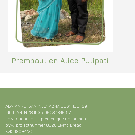
Prempaul en Alice Pulipati
ABN AMRO IBAN: NL51 ABNA 0561 4551 39
ING IBAN: NL18 INGB 0003 1340 57
t.n.v.: Stichting Hulp Vervolgde Christenen
o.v.v.: projectnummer 8028 Living Bread
KvK: 18084430