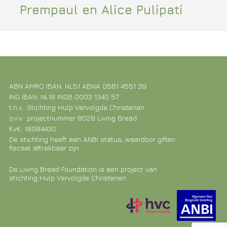
Prempaul en Alice Pulipati
ABN AMRO IBAN: NL51 ABNA 0561 4551 39
ING IBAN: NL18 INGB 0003 1340 57
t.n.v.: Stichting Hulp Vervolgde Christenen
o.v.v.: projectnummer 8028 Living Bread
KvK: 18084430
De stichting heeft een ANBI status, waardoor giften
fiscaal aftrekbaar zijn.
De Living Bread Foundation is een project van
stichting Hulp Vervolgde Christenen.