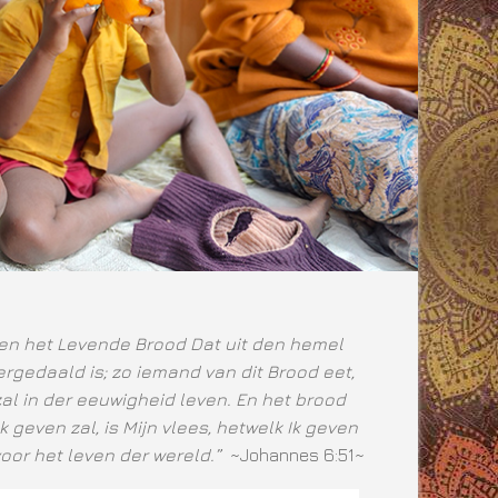
ben het Levende Brood Dat uit den hemel
rgedaald is; zo iemand van dit Brood eet,
zal in der eeuwigheid leven. En het brood
Ik geven zal, is Mijn vlees, hetwelk Ik geven
voor het leven der wereld.”
~Johannes 6:51~