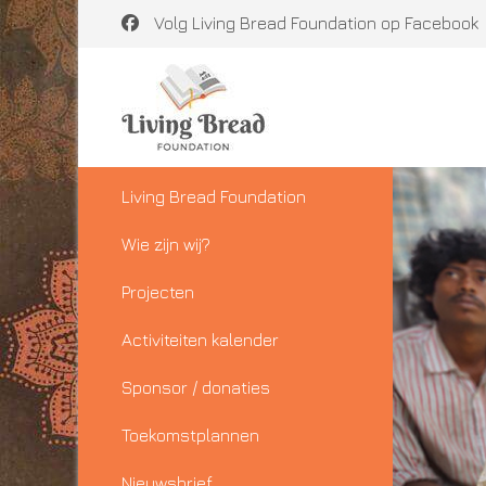
Volg Living Bread Foundation op Facebook
Living Bread Foundation
Wie zijn wij?
Projecten
Activiteiten kalender
Sponsor / donaties
Toekomstplannen
Nieuwsbrief