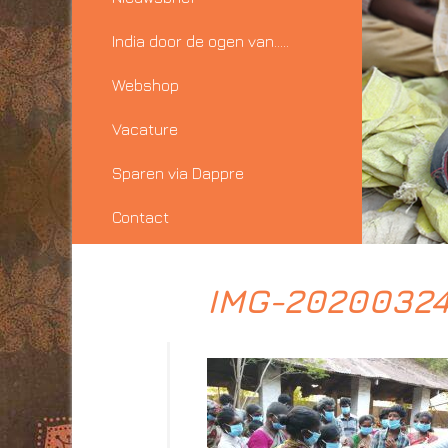
India door de ogen van…..
Webshop
Vacature
Sparen via Dappre
Contact
IMG-2020032