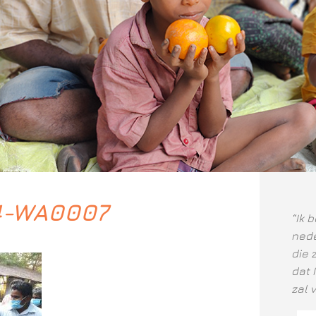
4-WA0007
“Ik 
nede
die 
dat 
zal 