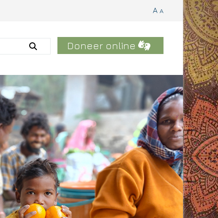
A
A
Doneer online