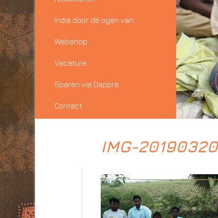
India door de ogen van…..
Webshop
Vacature
Sparen via Dappre
Contact
IMG-2019032