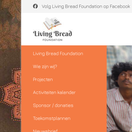
Volg Living Bread Foundation op Facebook
Living Bread Foundation
Wie zijn wij?
Projecten
Activiteiten kalender
Sponsor / donaties
Toekomstplannen
Nieuwsbrief