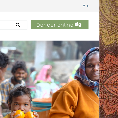
A
A
Doneer online