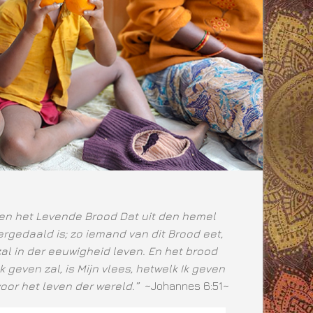
ben het Levende Brood Dat uit den hemel
rgedaald is; zo iemand van dit Brood eet,
zal in der eeuwigheid leven. En het brood
Ik geven zal, is Mijn vlees, hetwelk Ik geven
voor het leven der wereld.”
~Johannes 6:51~