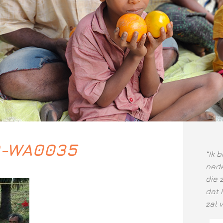
0-WA0035
“Ik 
nede
die 
dat 
zal 