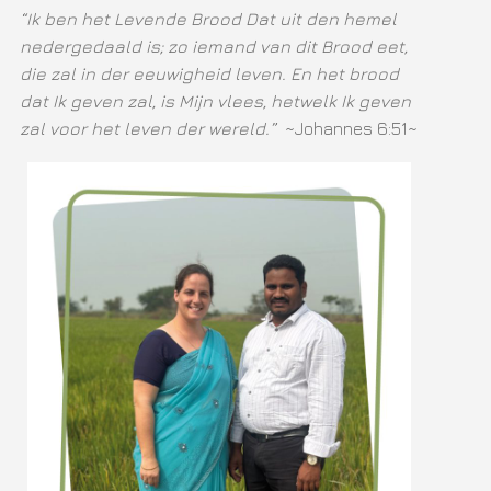
“Ik ben het Levende Brood Dat uit den hemel
nedergedaald is; zo iemand van dit Brood eet,
die zal in der eeuwigheid leven. En het brood
dat Ik geven zal, is Mijn vlees, hetwelk Ik geven
zal voor het leven der wereld.”
~Johannes 6:51~