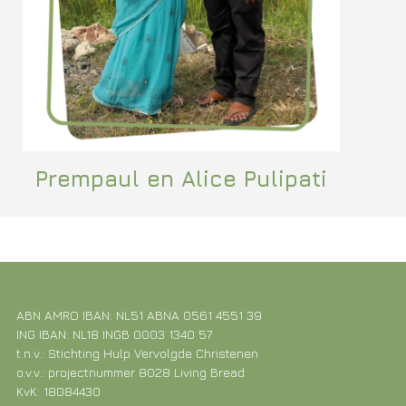
Prempaul en Alice Pulipati
ABN AMRO IBAN: NL51 ABNA 0561 4551 39
ING IBAN: NL18 INGB 0003 1340 57
t.n.v.: Stichting Hulp Vervolgde Christenen
o.v.v.: projectnummer 8028 Living Bread
KvK: 18084430