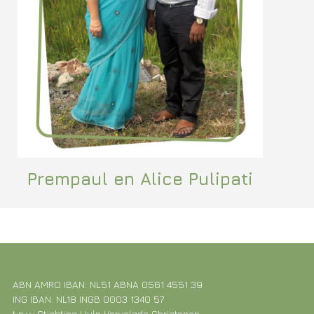
Prempaul en Alice Pulipati
ABN AMRO IBAN: NL51 ABNA 0561 4551 39
ING IBAN: NL18 INGB 0003 1340 57
t.n.v.: Stichting Hulp Vervolgde Christenen