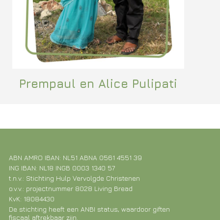
Prempaul en Alice Pulipati
ABN AMRO IBAN: NL51 ABNA 0561 4551 39
ING IBAN: NL18 INGB 0003 1340 57
t.n.v.: Stichting Hulp Vervolgde Christenen
o.v.v.: projectnummer 8028 Living Bread
KvK: 18084430
De stichting heeft een ANBI status, waardoor giften
fiscaal aftrekbaar zijn.