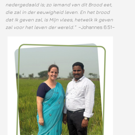
nedergedaald is; zo iemand van dit Brood eet,
die zal in der eeuwigheid leven. En het brood
dat Ik geven zal, is Mijn vlees, hetwelk Ik geven
zal voor het leven der wereld.”
~Johannes 6:51~