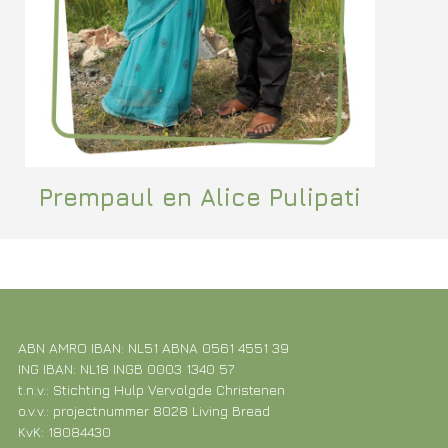
Prempaul en Alice Pulipati
ABN AMRO IBAN: NL51 ABNA 0561 4551 39
ING IBAN: NL18 INGB 0003 1340 57
t.n.v.: Stichting Hulp Vervolgde Christenen
o.v.v.: projectnummer 8028 Living Bread
KvK: 18084430