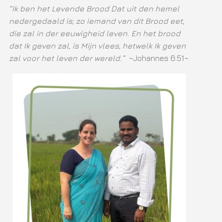
“Ik ben het Levende Brood Dat uit den hemel
nedergedaald is; zo iemand van dit Brood eet,
die zal in der eeuwigheid leven. En het brood
dat Ik geven zal, is Mijn vlees, hetwelk Ik geven
zal voor het leven der wereld.”
~Johannes 6:51~