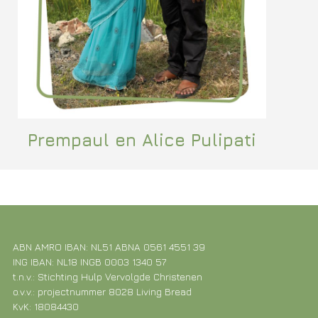
Prempaul en Alice Pulipati
ABN AMRO IBAN: NL51 ABNA 0561 4551 39
ING IBAN: NL18 INGB 0003 1340 57
t.n.v.: Stichting Hulp Vervolgde Christenen
o.v.v.: projectnummer 8028 Living Bread
KvK: 18084430