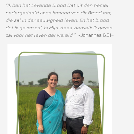
“Ik ben het Levende Brood Dat uit den hemel
nedergedaald is; zo iemand van dit Brood eet,
die zal in der eeuwigheid leven. En het brood
dat Ik geven zal, is Mijn vlees, hetwelk Ik geven
zal voor het leven der wereld.”
~Johannes 6:51~