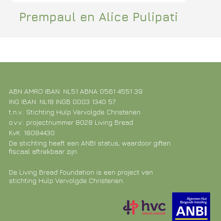
Prempaul en Alice Pulipati
ABN AMRO IBAN: NL51 ABNA 0561 4551 39
ING IBAN: NL18 INGB 0003 1340 57
t.n.v.: Stichting Hulp Vervolgde Christenen
o.v.v.: projectnummer 8028 Living Bread
KvK: 18084430
De stichting heeft een ANBI status, waardoor giften
fiscaal aftrekbaar zijn.
De Living Bread Foundation is een project van
stichting Hulp Vervolgde Christenen.