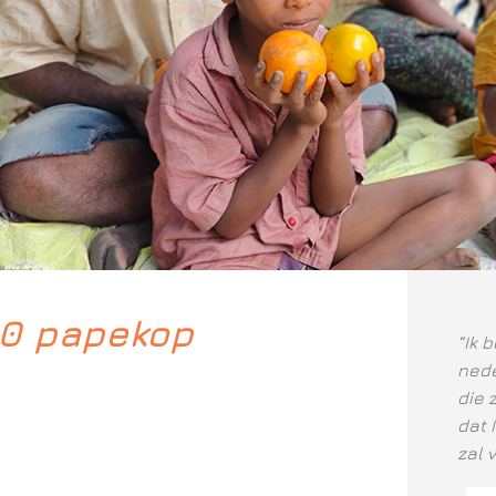
20 papekop
“Ik 
nede
die 
dat 
zal 