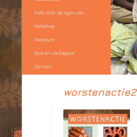
India door de ogen van…..
Webshop
Vacature
Sparen via Dappre
Contact
worstenactie