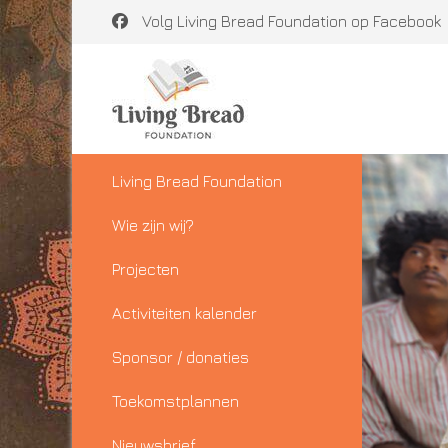
Volg Living Bread Foundation op Facebook
Living Bread Foundation
Wie zijn wij?
Projecten
Activiteiten kalender
Sponsor / donaties
Toekomstplannen
Nieuwsbrief