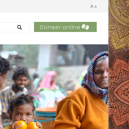
A
A
Doneer online