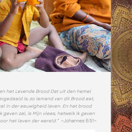
ben het Levende Brood Dat uit den hemel
rgedaald is; zo iemand van dit Brood eet,
zal in der eeuwigheid leven. En het brood
Ik geven zal, is Mijn vlees, hetwelk Ik geven
voor het leven der wereld.”
~Johannes 6:51~