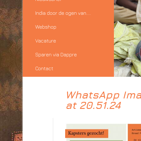
India door de ogen van…..
Webshop
Vacature
Sparen via Dappre
Contact
WhatsApp Ima
at 20.51.24