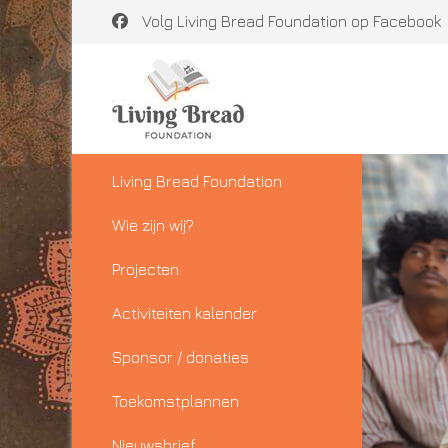
Volg Living Bread Foundation op Facebook
Living Bread Foundation
Wie zijn wij?
Projecten
Activiteiten kalender
Sponsor / donaties
Toekomstplannen
Nieuwsbrief