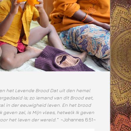
ben het Levende Brood Dat uit den hemel
rgedaald is; zo iemand van dit Brood eet,
zal in der eeuwigheid leven. En het brood
Ik geven zal, is Mijn vlees, hetwelk Ik geven
voor het leven der wereld.”
~Johannes 6:51~