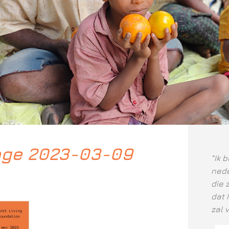
ge 2023-03-09
“Ik 
nede
die 
dat 
zal 