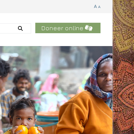
A
A
Doneer online