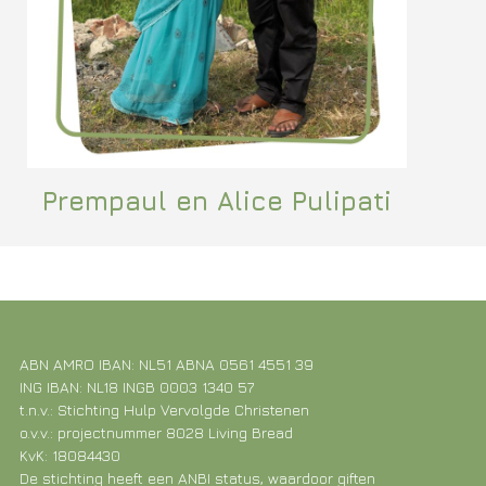
Prempaul en Alice Pulipati
ABN AMRO IBAN: NL51 ABNA 0561 4551 39
ING IBAN: NL18 INGB 0003 1340 57
t.n.v.: Stichting Hulp Vervolgde Christenen
o.v.v.: projectnummer 8028 Living Bread
KvK: 18084430
De stichting heeft een ANBI status, waardoor giften