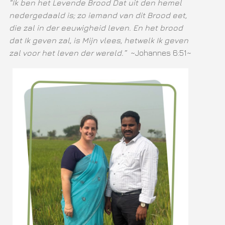
“Ik ben het Levende Brood Dat uit den hemel
nedergedaald is; zo iemand van dit Brood eet,
die zal in der eeuwigheid leven. En het brood
dat Ik geven zal, is Mijn vlees, hetwelk Ik geven
zal voor het leven der wereld.”
~Johannes 6:51~